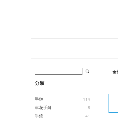
全
分類
手鏈
114
車花手鏈
8
手鐲
41