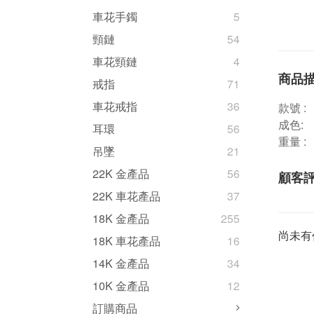
車花手鐲
5
頸鏈
54
車花頸鏈
4
商品
戒指
71
車花戒指
36
款號 : 
成色: 
耳環
56
重量 :
吊墜
21
22K 金產品
56
顧客
22K 車花產品
37
18K 金產品
255
尚未有
18K 車花產品
16
14K 金產品
34
10K 金產品
12
訂購商品