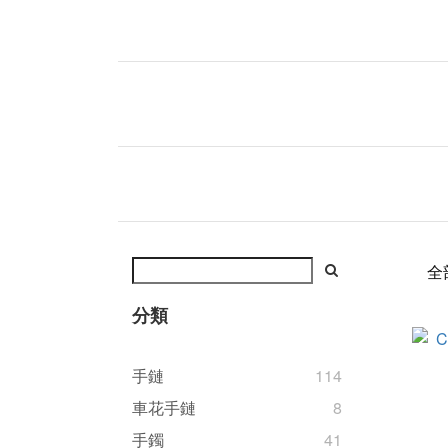
全
分類
手鏈
114
車花手鏈
8
手鐲
41