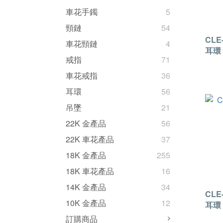
車花手鐲
5
頸鏈
54
CLE
車花頸鏈
4
耳環
戒指
71
車花戒指
36
耳環
56
吊墜
21
22K 金產品
56
22K 車花產品
37
18K 金產品
255
18K 車花產品
16
14K 金產品
34
CLE
10K 金產品
12
耳環
訂購商品